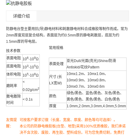
详细介绍
防静电台垫主要用抗(导)静电材料和耗散静电材料合成橡胶等制作而成。常为
2mm厚度双层复合结构，表面层为约0.5mm厚的静电耗散层，底层为约
1.5mm厚的导电层。
常用规格
技术参数
表面电阻
6
9
10
-10
Ω
亚光Dull/光面(亮光)Shine/防滑
表面处理
底面电阻
3
5
10
-10
Ω
Antiskid/花纹Pattern
10mx1.2m、10mx1.0m、
体积电阻
5
8
10
-10
Ω
尺寸 (长
10mx0.9m、10mx0.8m、
<
LX宽W)
磨耗率
10mx0.7m、10mx0.6m
2
0.02g/cm
绿色/黑色、蓝色/黑色、灰色/黑色、
颜色
散电散除
< 0.1s
黄色/黑色、黑色/黑色、白色/黑色
时间
厚度
1.0mm,2.0mm,3.0mm,4.0mm,5.0mm
友情提
可按客户要求订做（长度、宽度、厚度、颜色等均可选择）。
醒：
本公司的防静电橡胶板(台垫、地垫)采用100%优质橡胶，我们承诺
决不含次胶、废胶、再生胶、塑料成份。可为您免费切割，免费打